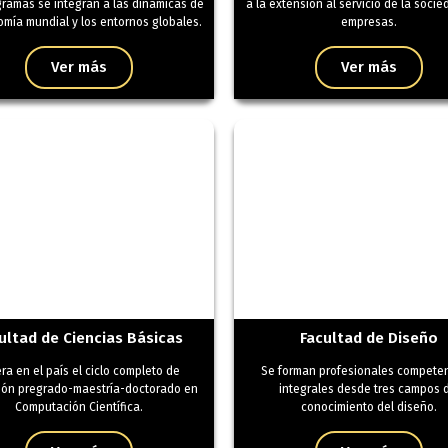
ramas se integran a las dinámicas de
a la extensión al servicio de la socie
omía mundial y los entornos globales.
empresas.
Ver más
Ver más
ultad de Ciencias Básicas
Facultad de Diseño
ra en el país el ciclo completo de
Se forman profesionales compete
ión pregrado-maestría-doctorado en
integrales desde tres campos 
Computación Científica.
conocimiento del diseño.