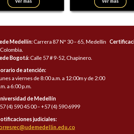
Ver más
Ver más
ede Medellín:
Carrera 87 N° 30 – 65, Medellín
Certificac
 Colombia.
ede Bogotá:
Calle 57 # 9-52, Chapinero.
orario de atención:
unes a viernes de 8:00 a.m. a 12:00m y de 2:00
.m. a 6:00 p.m.
niversidad de Medellín
57 (4) 590 45 00 – +57 (4) 590 6999
otificaciones judiciales:
orresrec@udemedellin.edu.co