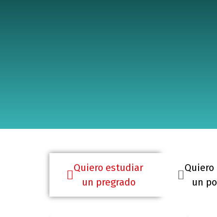
Quiero estudiar
Quiero
un pregrado
un po