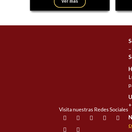
Ver más
S
–
S
H
L
p
U
+
Visita nuestras Redes Sociales
N
c