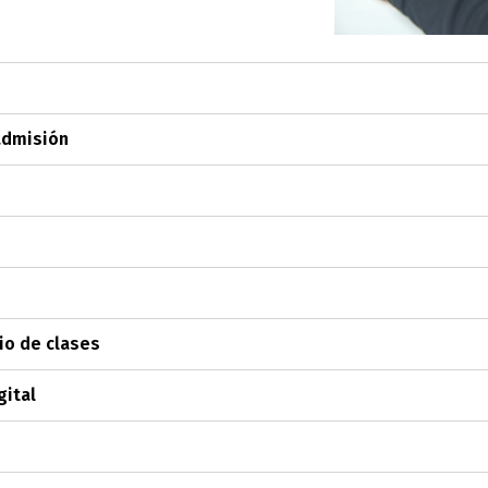
 admisión
io de clases
gital