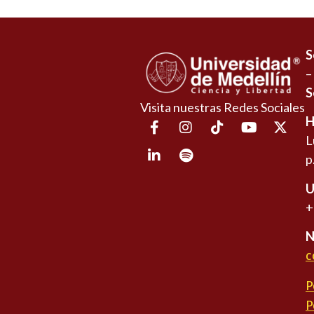
S
–
S
Visita nuestras Redes Sociales
H
L
p
U
+
N
c
P
P