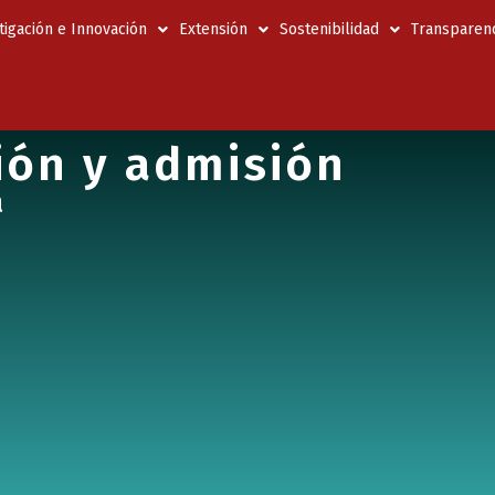
tigación e Innovación
Extensión
Sostenibilidad
Transparenc
ión y admisión
a