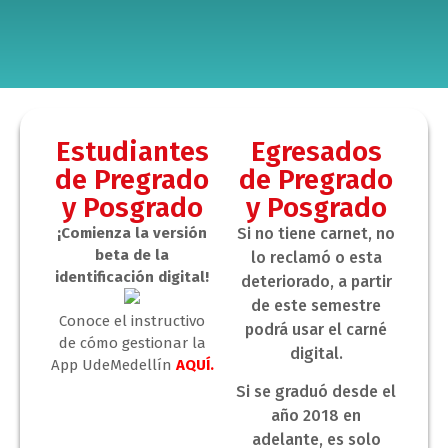
Estudiantes
Egresados
de Pregrado
de Pregrado
y Posgrado
y Posgrado
¡Comienza la versión
Si no tiene carnet, no
beta de la
lo reclamó o esta
identificación digital!
deteriorado, a partir
de este semestre
Conoce el instructivo
podrá usar el carné
de cómo gestionar la
digital.
App UdeMedellín
AQUÍ.
Si se graduó desde el
año 2018 en
adelante, es solo