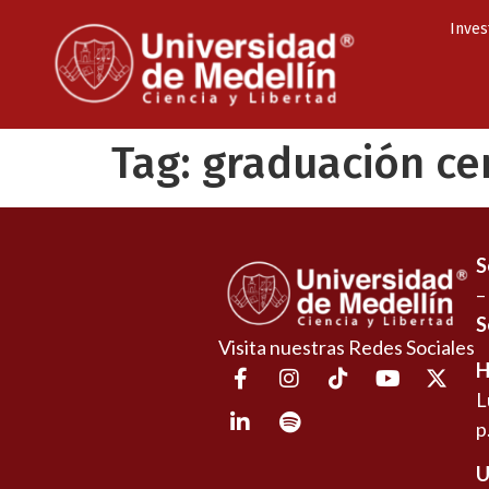
Inves
Tag:
graduación ce
S
–
S
Visita nuestras Redes Sociales
H
L
p
U