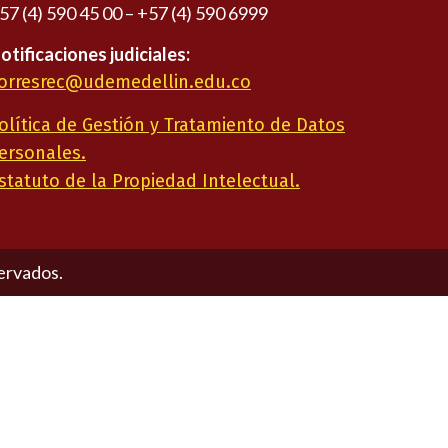
57 (4) 590 45 00 – +57 (4) 590 6999
otificaciones judiciales:
orresrec@udemedellin.edu.co
olítica de Gestión y Tratamiento de Datos
ersonales.
statuto de la Propiedad Intelectual.
ervados.