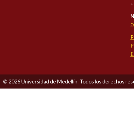
+
N
c
P
P
E
©
2026
Universidad de Medellín. Todos los derechos res