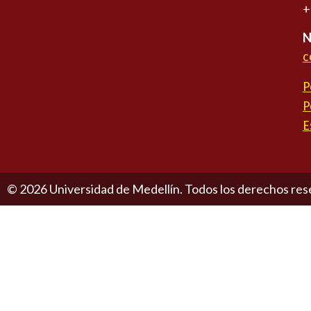
+
N
c
P
P
E
©
2026
Universidad de Medellín. Todos los derechos res