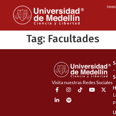
Inves
Tag:
Facultades
S
–
S
Visita nuestras Redes Sociales
H
L
p
U