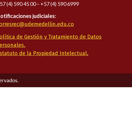
57 (4) 590 45 00 – +57 (4) 590 6999
otificaciones judiciales:
orresrec@udemedellin.edu.co
olítica de Gestión y Tratamiento de Datos
ersonales.
statuto de la Propiedad Intelectual.
ervados.